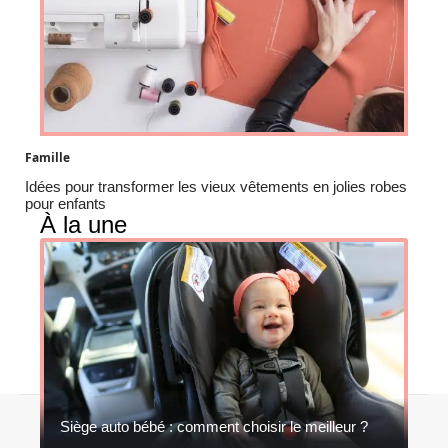
Famille
Idées pour transformer les vieux vêtements en jolies robes
pour enfants
À la une
Contact
Mentions légales
Sitemap
Siège auto bébé : comment choisir le meilleur ?