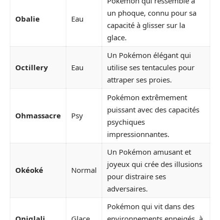
Pokémon qui ressemble à
un phoque, connu pour sa
Obalie
Eau
capacité à glisser sur la
glace.
Un Pokémon élégant qui
Octillery
Eau
utilise ses tentacules pour
attraper ses proies.
Pokémon extrêmement
puissant avec des capacités
Ohmassacre
Psy
psychiques
impressionnantes.
Un Pokémon amusant et
joyeux qui crée des illusions
Okéoké
Normal
pour distraire ses
adversaires.
Pokémon qui vit dans des
Oniglali
Glace
environnements enneigés, à