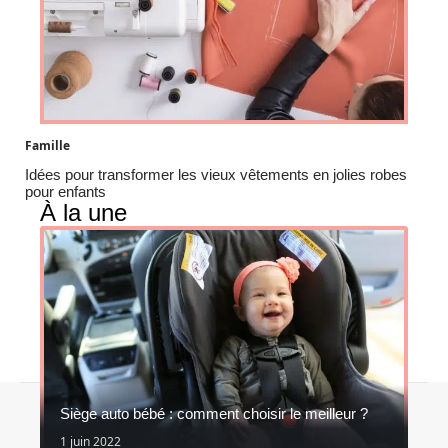
Famille
Idées pour transformer les vieux vêtements en jolies robes
pour enfants
À la une
Contact
Mentions légales
Sitemap
Siège auto bébé : comment choisir le meilleur ?
© 2026 | jolis-momes.fr
1 juin 2022