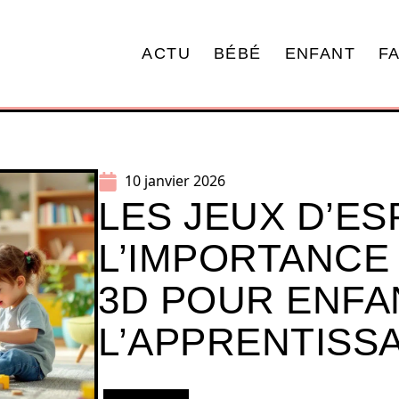
ACTU
BÉBÉ
ENFANT
F
10 janvier 2026
LES JEUX D’ESP
L’IMPORTANCE
3D POUR ENFA
L’APPRENTISS