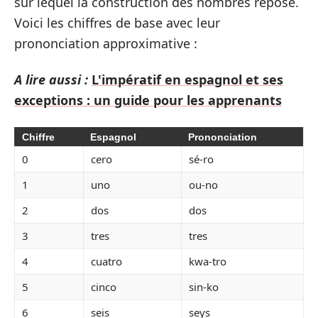
sur lequel la construction des nombres repose.
Voici les chiffres de base avec leur
prononciation approximative :
A lire aussi :
L'impératif en espagnol et ses
exceptions : un guide pour les apprenants
Chiffre
Espagnol
Prononciation
0
cero
sé-ro
1
uno
ou-no
2
dos
dos
3
tres
tres
4
cuatro
kwa-tro
5
cinco
sin-ko
6
seis
seys