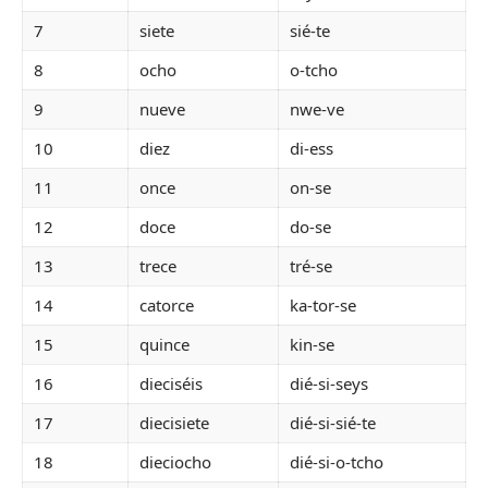
7
siete
sié-te
8
ocho
o-tcho
9
nueve
nwe-ve
10
diez
di-ess
11
once
on-se
12
doce
do-se
13
trece
tré-se
14
catorce
ka-tor-se
15
quince
kin-se
16
dieciséis
dié-si-seys
17
diecisiete
dié-si-sié-te
18
dieciocho
dié-si-o-tcho