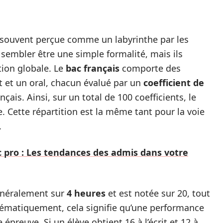
t souvent perçue comme un labyrinthe par les
 sembler être une simple formalité, mais ils
tion globale. Le
bac français
comporte des
it et un oral, chacun évalué par un
coefficient de
nçais. Ainsi, sur un total de 100 coefficients, le
e. Cette répartition est la même tant pour la voie
.
c pro : Les tendances des admis dans votre
généralement sur
4 heures
et est notée sur 20, tout
hématiquement, cela signifie qu’une performance
preuve. Si un élève obtient 16 à l’écrit et 12 à