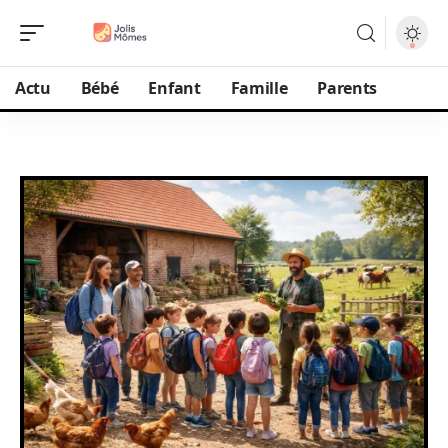
Actu
Bébé
Enfant
Famille
Parents