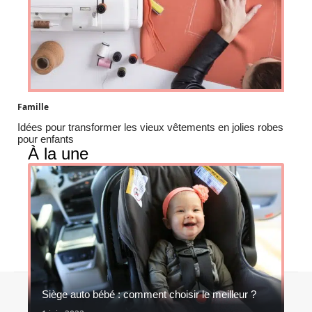
Famille
Idées pour transformer les vieux vêtements en jolies robes
pour enfants
À la une
Contact
Mentions légales
Sitemap
Siège auto bébé : comment choisir le meilleur ?