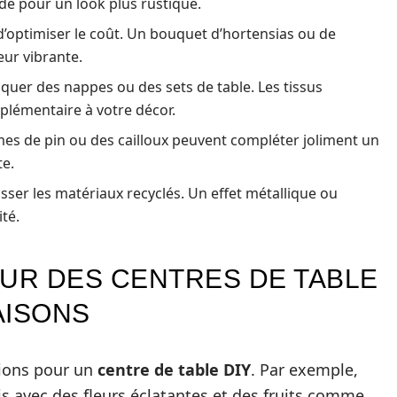
de pour un look plus rustique.
d’optimiser le coût. Un bouquet d’hortensias ou de
ur vibrante.
iquer des nappes ou des sets de table. Les tissus
lémentaire à votre décor.
s de pin ou des cailloux peuvent compléter joliment un
te.
ser les matériaux recyclés. Un effet métallique ou
té.
OUR DES CENTRES DE TABLE
AISONS
tions pour un
centre de table DIY
. Par exemple,
s avec des fleurs éclatantes et des fruits comme