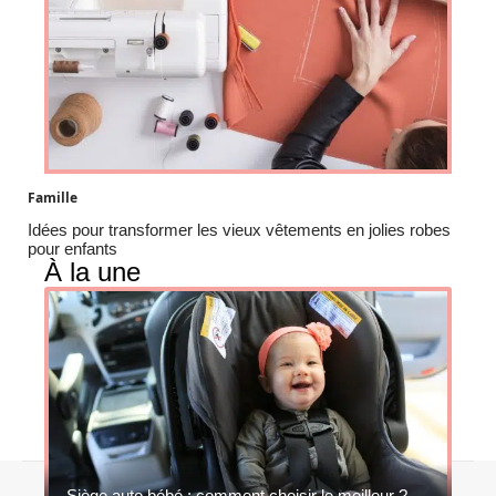
Famille
Idées pour transformer les vieux vêtements en jolies robes
pour enfants
À la une
Contact
Mentions légales
Sitemap
Siège auto bébé : comment choisir le meilleur ?