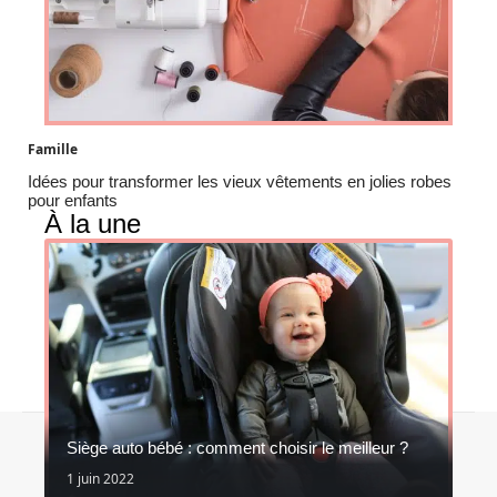
Famille
Idées pour transformer les vieux vêtements en jolies robes
pour enfants
À la une
Contact
Mentions légales
Sitemap
Siège auto bébé : comment choisir le meilleur ?
© 2026 | jolis-momes.fr
1 juin 2022